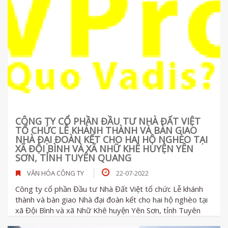
CÔNG TY CỔ PHẦN ĐẦU TƯ NHÀ ĐẤT VIỆT
TỔ CHỨC LỄ KHÁNH THÀNH VÀ BÀN GIAO
NHÀ ĐẠI ĐOÀN KẾT CHO HAI HỘ NGHÈO TẠI
XÃ ĐỘI BÌNH VÀ XÃ NHỮ KHÊ HUYỆN YÊN
SƠN, TỈNH TUYÊN QUANG
VĂN HÓA CÔNG TY
22-07-2022
Công ty cổ phần Đầu tư Nhà Đất Việt tổ chức Lễ khánh
thành và bàn giao Nhà đại đoàn kết cho hai hộ nghèo tại
xã Đội Bình và xã Nhữ Khê huyện Yên Sơn, tỉnh Tuyên
Quang