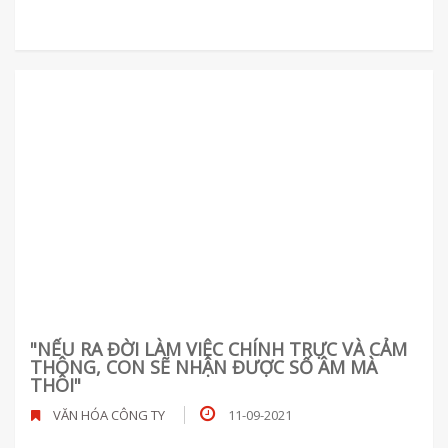
"NẾU RA ĐỜI LÀM VIỆC CHÍNH TRỰC VÀ CẢM
THÔNG, CON SẼ NHẬN ĐƯỢC SỐ ÂM MÀ
THÔI"
VĂN HÓA CÔNG TY
11-09-2021